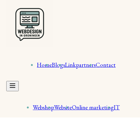
Home
Blogs
Linkpartners
Contact
Webshop
Website
Online marketing
IT