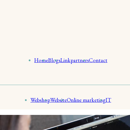
Home
Blogs
Linkpartners
Contact
Webshop
Website
Online marketing
IT