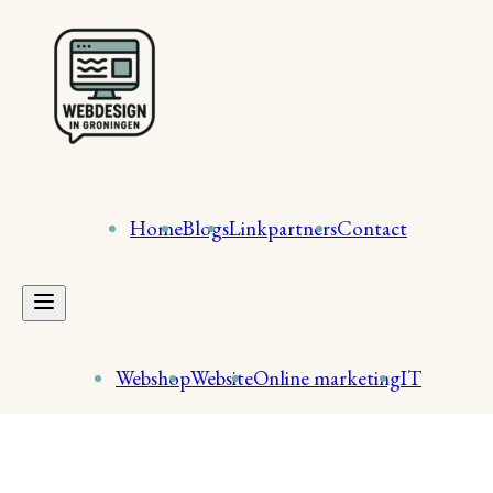
Home
Blogs
Linkpartners
Contact
Webshop
Website
Online marketing
IT